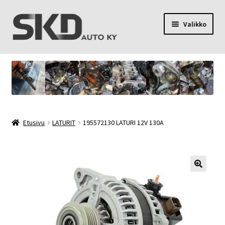
Siirry
Siirry
Valikko
navigointiin
sisältöön
SKD Auto Ky
Toimitusehdot
Palvelut
Etusivu
LATURIT
195572130 LATURI 12V 130A
Oma tili
Yhteystiedot
Tietosuojaseloste