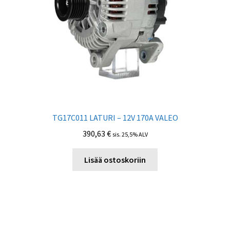
TG17C011 LATURI – 12V 170A VALEO
390,63
€
sis. 25,5% ALV
Lisää ostoskoriin