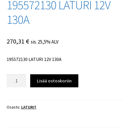
195572130 LATURI 12V
130A
270,31
€
sis. 25,5% ALV
195572130 LATURI 12V 130A
195572130
Lisää ostoskoriin
LATURI
12V
130A
määrä
Osasto:
LATURIT