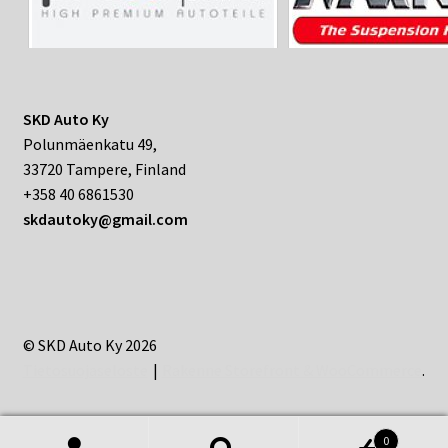
SKD Auto Ky
Polunmäenkatu 49,
33720 Tampere, Finland
+358 40 6861530
skdautoky@gmail.com
© SKD Auto Ky 2026
Tietosuojaseloste
Rakenne Storefront & WooCommerce
.
0