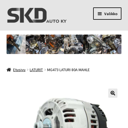
Siirry
Siirry
Valikko
navigointiin
sisältöön
SKD Auto Ky
Toimitusehdot
Palvelut
Etusivu
LATURIT
MG473 LATURI 80А MAHLE
Oma tili
Yhteystiedot
Tietosuojaseloste