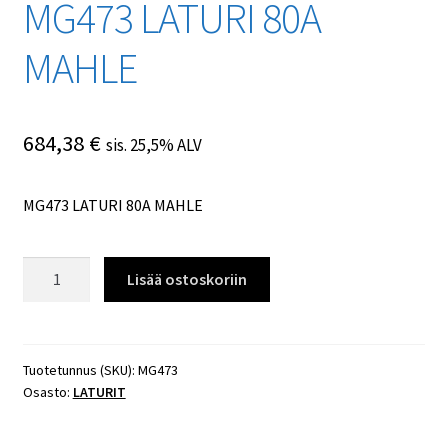
MG473 LATURI 80А
MAHLE
684,38
€
sis. 25,5% ALV
MG473 LATURI 80А MAHLE
MG473
Lisää ostoskoriin
LATURI
80А
MAHLE
määrä
Tuotetunnus (SKU):
MG473
Osasto:
LATURIT