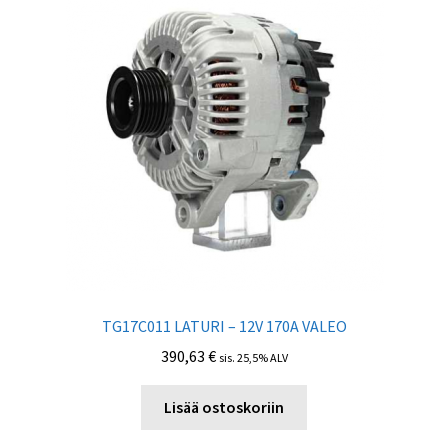
TG17C011 LATURI – 12V 170A VALEO
390,63
€
sis. 25,5% ALV
Lisää ostoskoriin