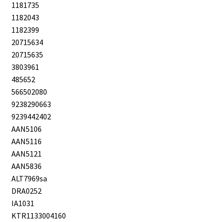
1181735
1182043
1182399
20715634
20715635
3803961
485652
566502080
9238290663
9239442402
AAN5106
AAN5116
AAN5121
AAN5836
ALT7969sa
DRA0252
IA1031
KTR1133004160