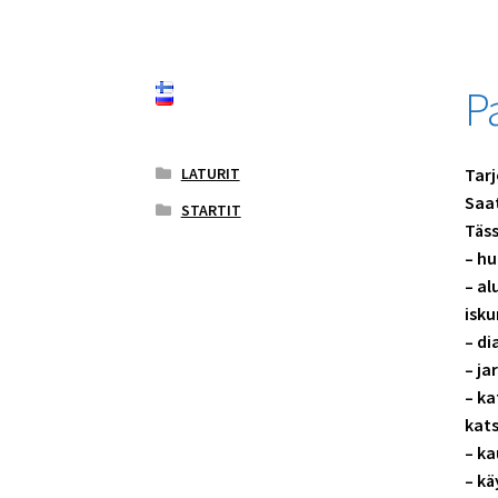
P
LATURIT
Tarj
Saat
STARTIT
Täss
– hu
– al
isk
– di
– ja
– ka
kat
– ka
– kä