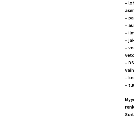
– lo
ase
– p
– a
– il
– ja
– vo
veto
– DS
vai
– ko
– tu
Myym
renk
Soit