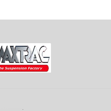
 WooCommerce
.