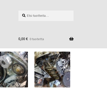
Etsi:
Haku
0,00
€
0 tuotetta