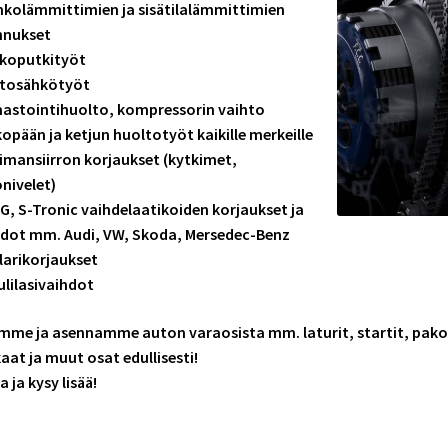
hkolämmittimien ja sisätilalämmittimien
nnukset
akoputkityöt
utosähkötyöt
mastointihuolto
, kompressorin vaihto
kopään ja ketjun huoltotyöt kaikille merkeille
imansiirron korjaukset (kytkimet,
nivelet)
G, S-Tronic vaihdelaatikoiden korjaukset ja
hdot mm. Audi, VW, Skoda, Mersedec-Benz
larikorjaukset
ulilasivaihdot
me ja asennamme auton varaosista mm. laturit, startit, pakopu
aat ja muut osat edullisesti!
a ja kysy lisää!