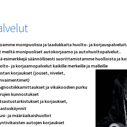
alvelut
oamme monipuolisia ja laadukkaita huolto- ja korjauspalveluit
 meiltä monipuoliset autokorjaamo ja autohuoltopalvelut..
ä esimerkkejä säännöllisesti suorittamistamme huolloista ja ko
olto- ja korjaamopalvelut kaikille merkeille ja malleille
ustan korjaukset (jouset, nivelet,
unvaimentimet)
agnostiikkamittaukset ja vikakoodien purku
rrujen kunnostukset
tsastustarkistukset ja korjaukset,
sastuskäynnit
usi- ja määräaikaishuollot
yntivikaisten autojen korjaukset