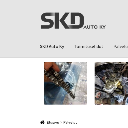
Siirry
Siirry
navigointiin
sisältöön
SKD Auto Ky
Toimitusehdot
Palvelu
Etusivu
Palvelut