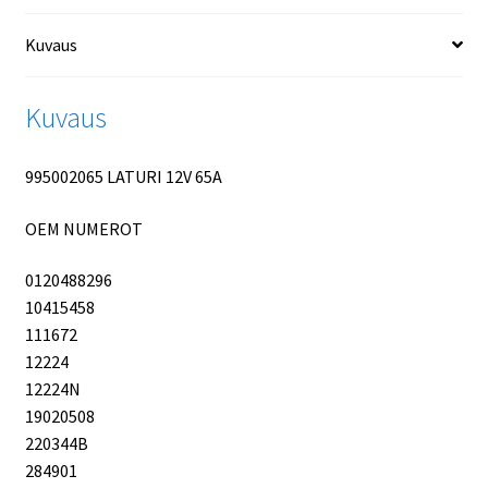
Kuvaus
Kuvaus
995002065 LATURI 12V 65A
OEM NUMEROT
0120488296
10415458
111672
12224
12224N
19020508
220344B
284901