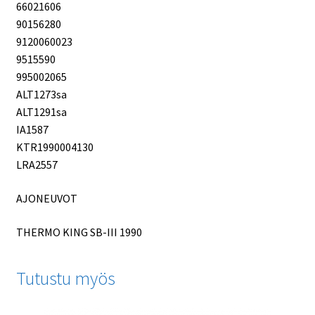
66021606
90156280
9120060023
9515590
995002065
ALT1273sa
ALT1291sa
IA1587
KTR1990004130
LRA2557
AJONEUVOT
THERMO KING SB-III 1990
Tutustu myös