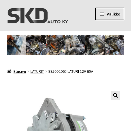
Siirry
Siirry
Valikko
navigointiin
sisältöön
SKD Auto Ky
Toimitusehdot
Palvelut
Etusivu
LATURIT
995002065 LATURI 12V 65A
Oma tili
Yhteystiedot
Tietosuojaseloste