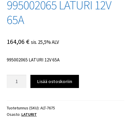
995002065 LATURI 12V
65A
164,06
€
sis. 25,5% ALV
995002065 LATURI 12V 65A
995002065
Lisää ostoskoriin
LATURI
12V
65A
määrä
Tuotetunnus (SKU):
ALT-7675
Osasto:
LATURIT