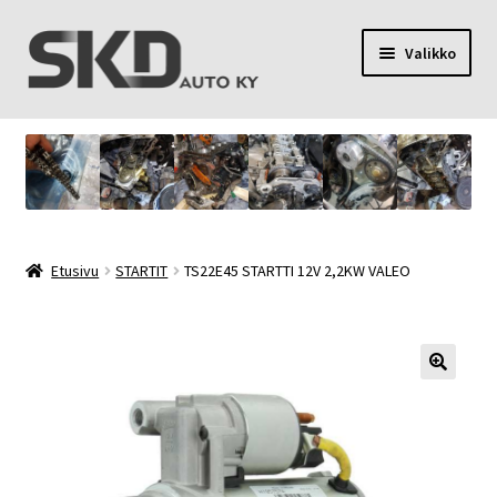
Siirry
Siirry
Valikko
navigointiin
sisältöön
SKD Auto Ky
Toimitusehdot
Palvelut
Etusivu
STARTIT
TS22E45 STARTTI 12V 2,2KW VALEO
Oma tili
Yhteystiedot
Tietosuojaseloste