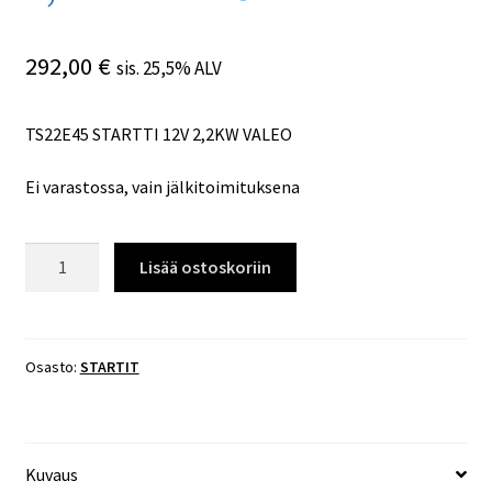
292,00
€
sis. 25,5% ALV
TS22E45 STARTTI 12V 2,2KW VALEO
Ei varastossa, vain jälkitoimituksena
TS22E45
Lisää ostoskoriin
STARTTI
12V
2,2KW
VALEO
Osasto:
STARTIT
määrä
Kuvaus