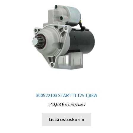
300522103 STARTTI 12V 1,8kW
140,63
€
sis. 25,5% ALV
Lisää ostoskoriin