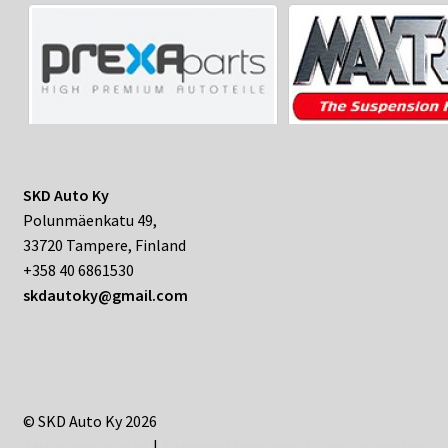
SKD Auto Ky
Polunmäenkatu 49,
33720 Tampere, Finland
+358 40 6861530
skdautoky@gmail.com
© SKD Auto Ky 2026
Tietosuojaseloste
Rakenne Storefront & WooCommerce
.