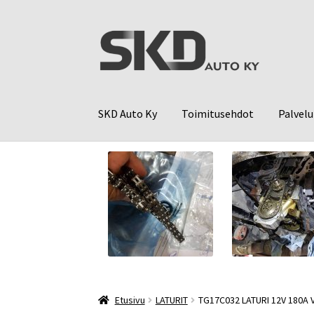
Siirry
Siirry
navigointiin
sisältöön
SKD Auto Ky
Toimitusehdot
Palvelu
Etusivu
LATURIT
TG17C032 LATURI 12V 180A 