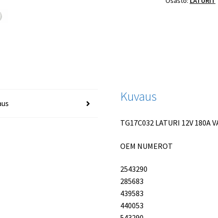
Osasto:
LATURIT
määrä
Kuvaus
aus
TG17C032 LATURI 12V 180A 
OEM NUMEROT
2543290
285683
439583
440053
543290