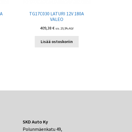
0A
TG17C030 LATURI 12V 180A
VALEO
409,38
€
sis. 25,5% ALV
Lisää ostoskoriin
SKD Auto Ky
Polunmäenkatu 49,