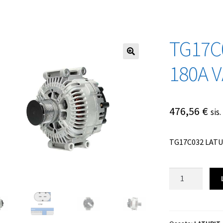
TG17C
180A 
476,56
€
sis
TG17C032 LATU
TG17C032
LATURI
12V
180A
VALEO