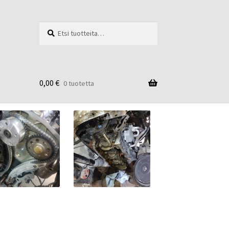
Etsi:
Haku
0,00
€
0 tuotetta