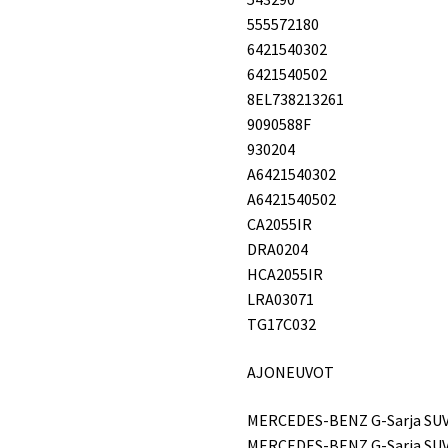
555572180
6421540302
6421540502
8EL738213261
9090588F
930204
A6421540302
A6421540502
CA2055IR
DRA0204
HCA2055IR
LRA03071
TG17C032
AJONEUVOT
MERCEDES-BENZ G-Sarja SUV (
MERCEDES-BENZ G-Sarja SUV C