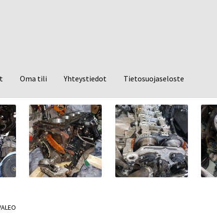
t
Oma tili
Yhteystiedot
Tietosuojaseloste
VALEO