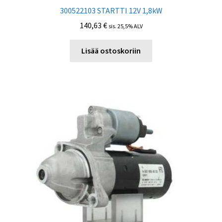
300522103 STARTTI 12V 1,8kW
140,63
€
sis. 25,5% ALV
Lisää ostoskoriin