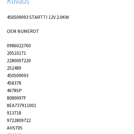
Kuvaus
450509093 STARTTI 12V 2.0KW
OEM NUMEROT
0986022760
20510171
2280007220
252489
450509093
458378
4678SP
8080097F
8EA737911001
913718
9722809722
AHS705