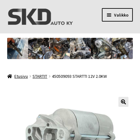
Siirry
Siirry
Valikko
navigointiin
sisältöön
SKD Auto Ky
Toimitusehdot
Palvelut
Etusivu
STARTIT
450509093 STARTTI 12V 2.0KW
Oma tili
Yhteystiedot
Tietosuojaseloste