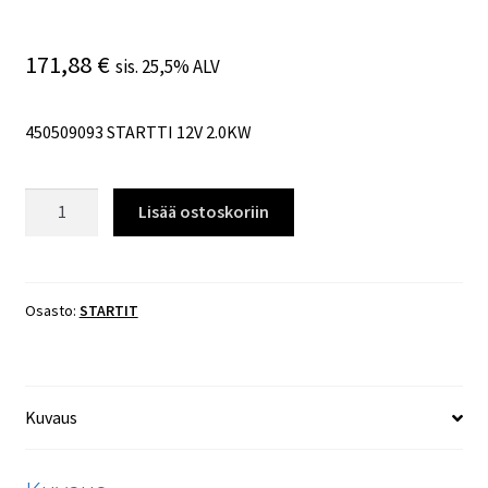
171,88
€
sis. 25,5% ALV
450509093 STARTTI 12V 2.0KW
450509093
Lisää ostoskoriin
STARTTI
12V
2.0KW
määrä
Osasto:
STARTIT
Kuvaus