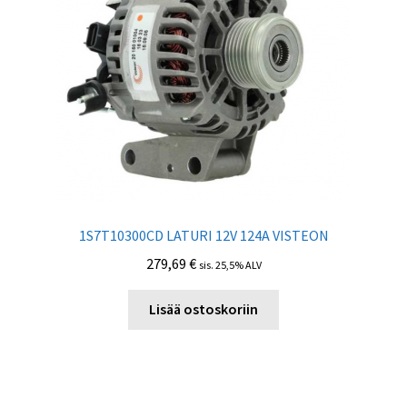
1S7T10300CD LATURI 12V 124A VISTEON
279,69
€
sis. 25,5% ALV
Lisää ostoskoriin