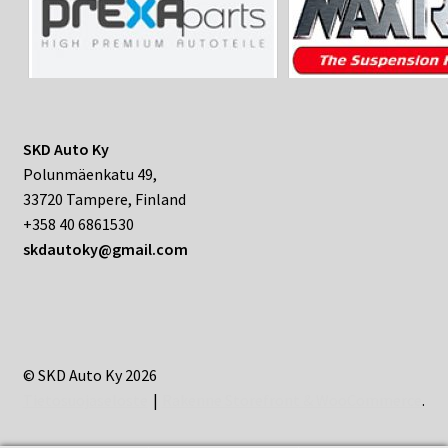
SKD Auto Ky
Polunmäenkatu 49,
33720 Tampere, Finland
+358 40 6861530
skdautoky@gmail.com
© SKD Auto Ky 2026
Tietosuojaseloste
Rakenne Storefront & WooCommerce
.