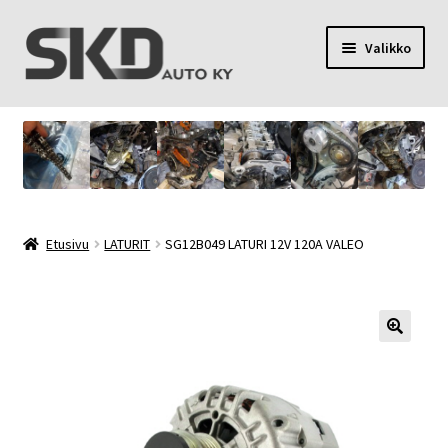
Siirry
Siirry
Valikko
navigointiin
sisältöön
SKD Auto Ky
Toimitusehdot
Palvelut
Etusivu
LATURIT
SG12B049 LATURI 12V 120A VALEO
Oma tili
Yhteystiedot
Tietosuojaseloste