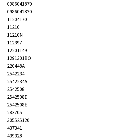
0986041870
0986042830
11204170
11210
11210N
112397
12201149
1291301BO
220448A
2542234
2542234A
2542508
2542508D
2542508E
283705
305525120
437341
439328