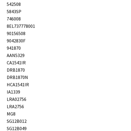
542508
5843SP
746008
8EL737778001
90156508
9042830F
941870
AAN5329
CA1541IR
DRB1870
DRB1870N
HCA1541IR
IA1339
LRA02756
LRA2756
MG8
SG12B012
SG12B049