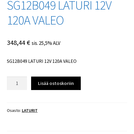
SG12B049 LATURI 12V
120A VALEO
348,44
€
sis. 25,5% ALV
SG12B049 LATURI 12V 120A VALEO
SG12B049
Lisää ostoskoriin
LATURI
12V
120A
VALEO
Osasto:
LATURIT
määrä