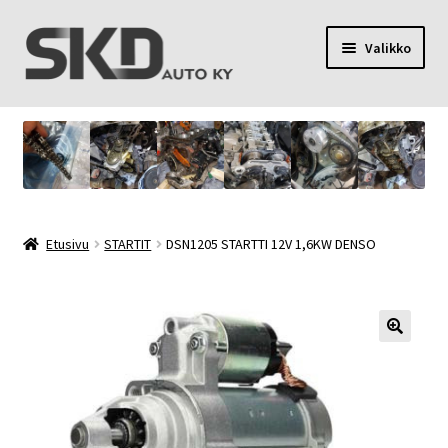
Siirry
Siirry
Valikko
navigointiin
sisältöön
SKD Auto Ky
Toimitusehdot
Palvelut
Etusivu
STARTIT
DSN1205 STARTTI 12V 1,6KW DENSO
Oma tili
Yhteystiedot
Tietosuojaseloste