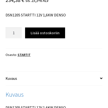
234,38
€
sis. 25,5% ALV
DSN1205 STARTTI 12V 1,6KW DENSO
DSN1205
Lisää ostoskoriin
STARTTI
12V
1,6KW
DENSO
Osasto:
STARTIT
määrä
Kuvaus
Kuvaus
DSN1205 STARTTI 12V 1,6KW DENSO