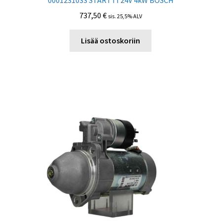
0001231033 STARTTI 24V 4kW BOSCH
737,50
€
sis. 25,5% ALV
Lisää ostoskoriin