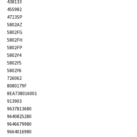
438133
455982
4713SP
5802AZ
5802FG
5802FH
5802FP
5802Y4
5802Y5
5802Y6
726062
8080179F
8EA738016001
913903
9637813680
9640825280
9646679980
9664016980