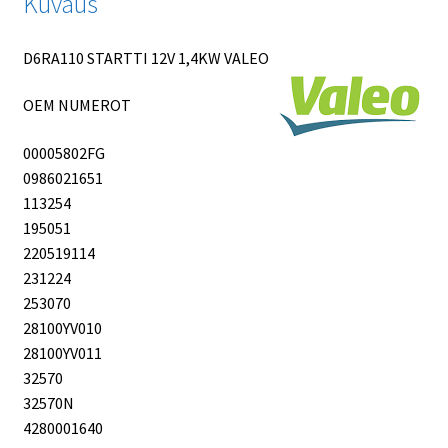
Kuvaus
D6RA110 STARTTI 12V 1,4KW VALEO
OEM NUMEROT
00005802FG
0986021651
113254
195051
220519114
231224
253070
28100YV010
28100YV011
32570
32570N
4280001640