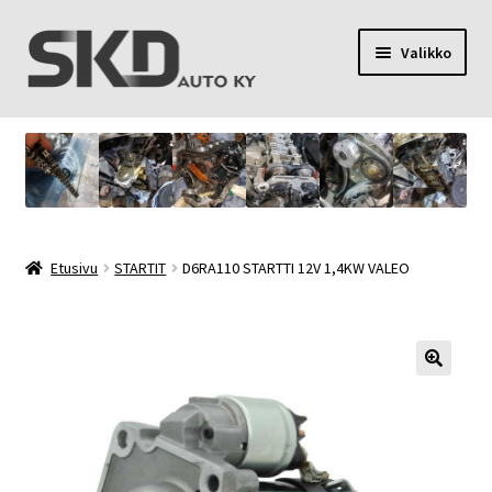
Siirry
Siirry
Valikko
navigointiin
sisältöön
SKD Auto Ky
Toimitusehdot
Palvelut
Etusivu
STARTIT
D6RA110 STARTTI 12V 1,4KW VALEO
Oma tili
Yhteystiedot
Tietosuojaseloste