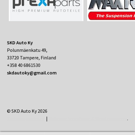
SKD Auto Ky
Polunmäenkatu 49,
33720 Tampere, Finland
+358 40 6861530
skdautoky@gmail.com
© SKD Auto Ky 2026
Tietosuojaseloste
Rakenne Storefront & WooCommerce
.