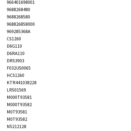
966401698001
9688268480
9688268580
968826858000
969285368A
CS1260
D6G110
D6RA110
DRS3903
F032US0065
HCS1260
KTR441038228
LRS01569
M000T93581
M000T93582
M0T93581
M0T93582
N5212128