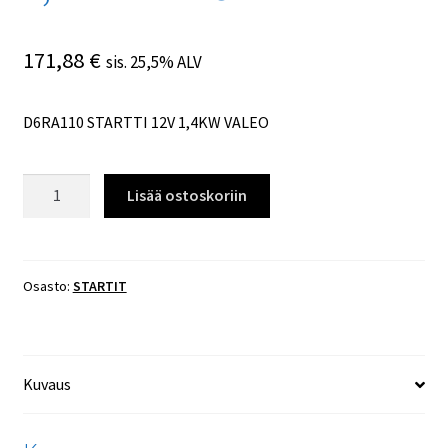
171,88
€
sis. 25,5% ALV
D6RA110 STARTTI 12V 1,4KW VALEO
D6RA110
Lisää ostoskoriin
STARTTI
12V
1,4KW
VALEO
Osasto:
STARTIT
määrä
Kuvaus