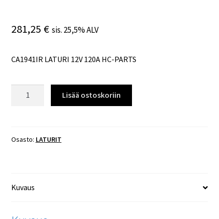
281,25
€
sis. 25,5% ALV
CA1941IR LATURI 12V 120A HC-PARTS
CA1941IR
Lisää ostoskoriin
LATURI
12V
120A
HC-
Osasto:
LATURIT
PARTS
määrä
Kuvaus