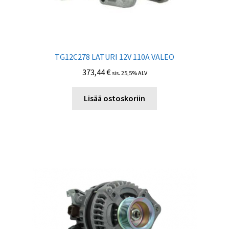
TG12C278 LATURI 12V 110А VALEO
373,44
€
sis. 25,5% ALV
Lisää ostoskoriin