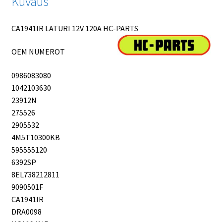
Kuvaus
CA1941IR LATURI 12V 120A HC-PARTS
OEM NUMEROT
0986083080
1042103630
23912N
275526
2905532
4M5T10300KB
595555120
6392SP
8EL738212811
9090501F
CA1941IR
DRA0098