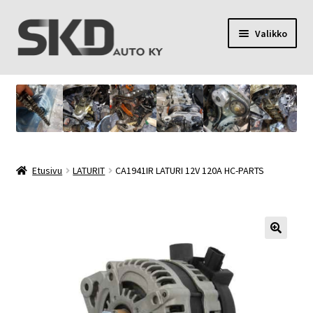
Siirry
Siirry
Valikko
navigointiin
sisältöön
SKD Auto Ky
Toimitusehdot
Palvelut
Etusivu
LATURIT
CA1941IR LATURI 12V 120A HC-PARTS
Oma tili
Yhteystiedot
Tietosuojaseloste