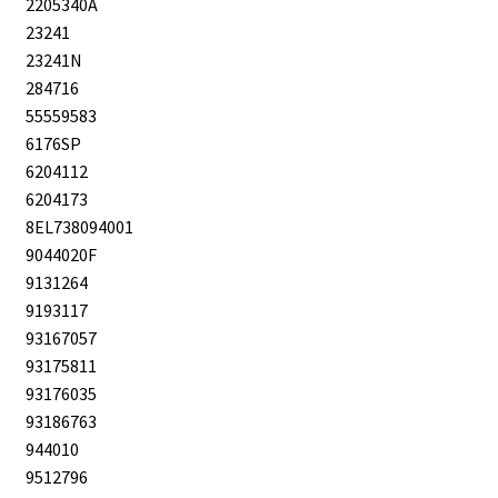
2205340A
23241
23241N
284716
55559583
6176SP
6204112
6204173
8EL738094001
9044020F
9131264
9193117
93167057
93175811
93176035
93186763
944010
9512796