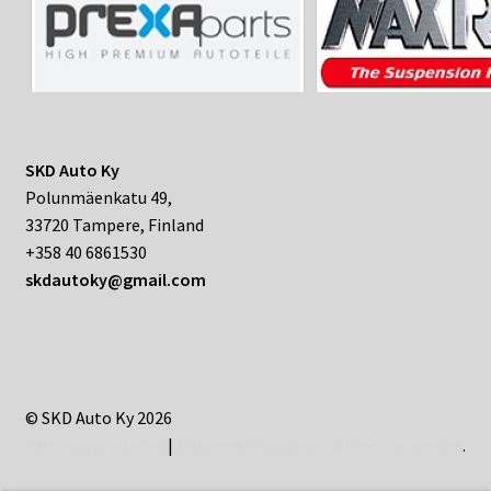
SKD Auto Ky
Polunmäenkatu 49,
33720 Tampere, Finland
+358 40 6861530
skdautoky@gmail.com
© SKD Auto Ky 2026
Tietosuojaseloste
Rakenne Storefront & WooCommerce
.