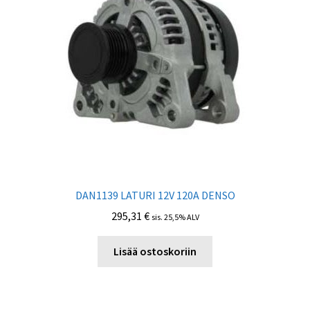
DAN1139 LATURI 12V 120А DENSO
295,31
€
sis. 25,5% ALV
Lisää ostoskoriin