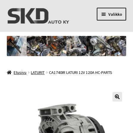
Siirry
Siirry
Valikko
navigointiin
sisältöön
SKD Auto Ky
Toimitusehdot
Palvelut
Etusivu
LATURIT
CA1740IR LATURI 12V 120A HC-PARTS
Oma tili
Yhteystiedot
Tietosuojaseloste