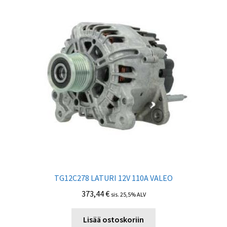
TG12C278 LATURI 12V 110А VALEO
373,44
€
sis. 25,5% ALV
Lisää ostoskoriin