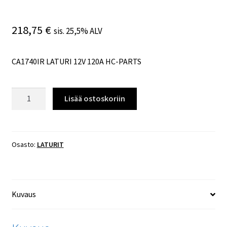
218,75
€
sis. 25,5% ALV
CA1740IR LATURI 12V 120A HC-PARTS
CA1740IR
Lisää ostoskoriin
LATURI
12V
120A
HC-
Osasto:
LATURIT
PARTS
määrä
Kuvaus