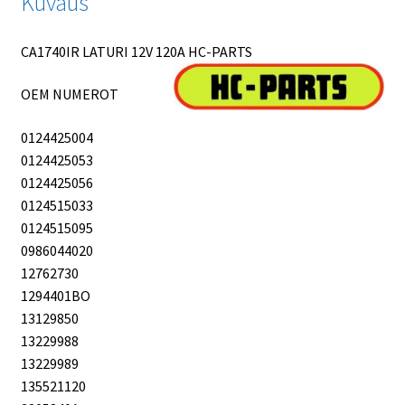
Kuvaus
CA1740IR LATURI 12V 120A HC-PARTS
OEM NUMEROT
0124425004
0124425053
0124425056
0124515033
0124515095
0986044020
12762730
1294401BO
13129850
13229988
13229989
135521120