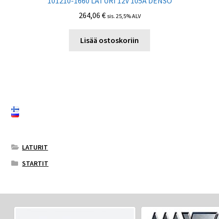
101210-1660 LATURI 12V 105A DENSO
264,06
€
sis. 25,5% ALV
Lisää ostoskoriin
LATURIT
STARTIT