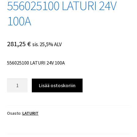
556025100 LATURI 24V
100A
281,25
€
sis. 25,5% ALV
556025100 LATURI 24V 100A
556025100
Lisää ostoskoriin
LATURI
24V
100A
määrä
Osasto:
LATURIT