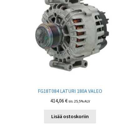
FG18T084 LATURI 180А VALEO
414,06
€
sis. 25,5% ALV
Lisää ostoskoriin