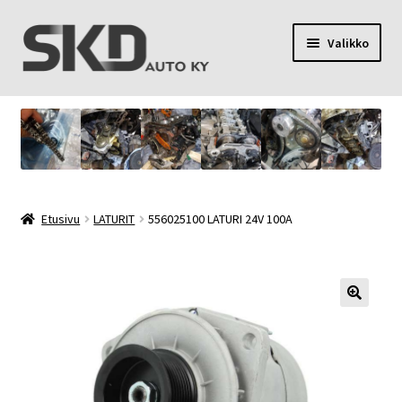
Siirry
Siirry
Valikko
navigointiin
sisältöön
SKD Auto Ky
Toimitusehdot
Palvelut
Etusivu
LATURIT
556025100 LATURI 24V 100A
Oma tili
Yhteystiedot
Tietosuojaseloste