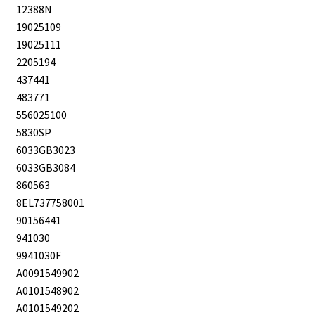
12388N
19025109
19025111
2205194
437441
483771
556025100
5830SP
6033GB3023
6033GB3084
860563
8EL737758001
90156441
941030
9941030F
A0091549902
A0101548902
A0101549202