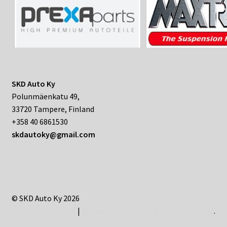
SKD Auto Ky
Polunmäenkatu 49,
33720 Tampere, Finland
+358 40 6861530
skdautoky@gmail.com
© SKD Auto Ky 2026
Tietosuojaseloste
Rakenne Storefront & WooCommerce
.