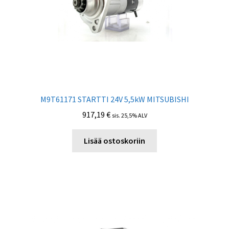
M9T61171 STARTTI 24V 5,5kW MITSUBISHI
917,19
€
sis. 25,5% ALV
Lisää ostoskoriin