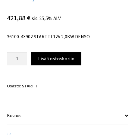
421,88
€
sis. 25,5% ALV
36100-4X902 STARTTI 12V 2,0KW DENSO
36100-
Lisää ostoskoriin
4X902
STARTTI
12V
2,0KW
Osasto:
STARTIT
DENSO
määrä
Kuvaus