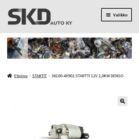
Siirry
Siirry
Valikko
navigointiin
sisältöön
SKD Auto Ky
Toimitusehdot
Palvelut
Etusivu
STARTIT
36100-4X902 STARTTI 12V 2,0KW DENSO
Oma tili
Yhteystiedot
Tietosuojaseloste