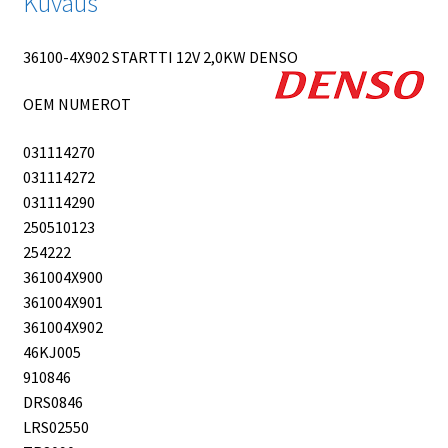
Kuvaus
36100-4X902 STARTTI 12V 2,0KW DENSO
OEM NUMEROT
031114270
031114272
031114290
250510123
254222
361004X900
361004X901
361004X902
46KJ005
910846
DRS0846
LRS02550