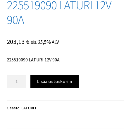
225519090 LATURI 12V
90A
203,13
€
sis. 25,5% ALV
225519090 LATURI 12V 90A
225519090
Lisää ostoskoriin
LATURI
12V
90A
määrä
Osasto:
LATURIT