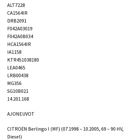
ALT7228
CA1564IR
DRB2091
F042A03019
F042A0B034
HCA1564IR
IA1158
KTR451038180
LEA0465
LRB00438
MG356
SG10B021
14.201.168
AJONEUVOT
CITROËN Berlingo I (MF) (07.1998 – 10.2005, 69 – 90 HV,
Diesel)