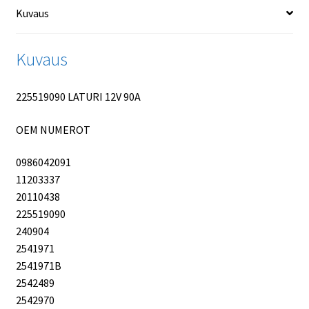
Kuvaus
Kuvaus
225519090 LATURI 12V 90A
OEM NUMEROT
0986042091
11203337
20110438
225519090
240904
2541971
2541971B
2542489
2542970