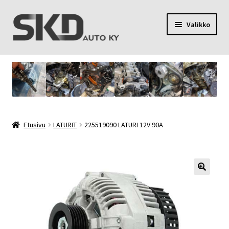
Siirry
Siirry
Valikko
navigointiin
sisältöön
SKD Auto Ky
Toimitusehdot
Palvelut
Etusivu
LATURIT
225519090 LATURI 12V 90A
Oma tili
Yhteystiedot
Tietosuojaseloste