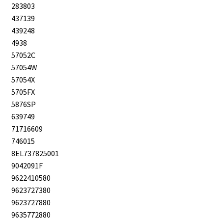
283803
437139
439248
4938
57052C
57054W
57054X
5705FX
5876SP
639749
71716609
746015
8EL737825001
9042091F
9622410580
9623727380
9623727880
9635772880