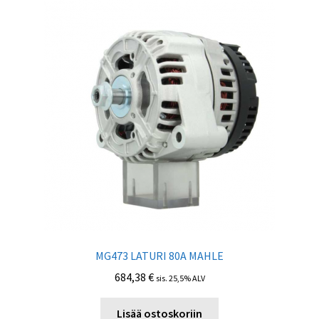
MG473 LATURI 80А MAHLE
684,38
€
sis. 25,5% ALV
Lisää ostoskoriin