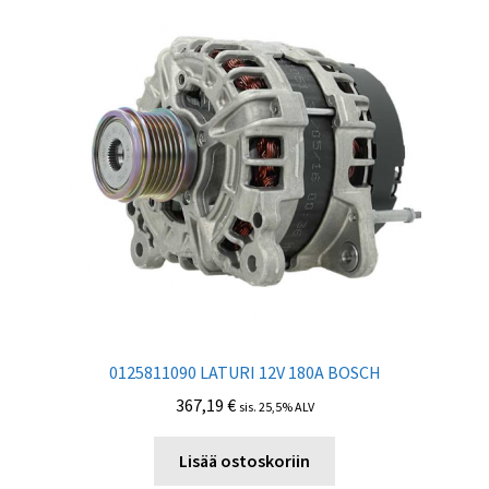
0125811090 LATURI 12V 180А BOSCH
367,19
€
sis. 25,5% ALV
Lisää ostoskoriin