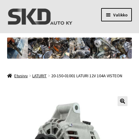
Siirry
Siirry
Valikko
navigointiin
sisältöön
SKD Auto Ky
Toimitusehdot
Palvelut
Etusivu
LATURIT
20-150-01001 LATURI 12V 104A VISTEON
Oma tili
Yhteystiedot
Tietosuojaseloste