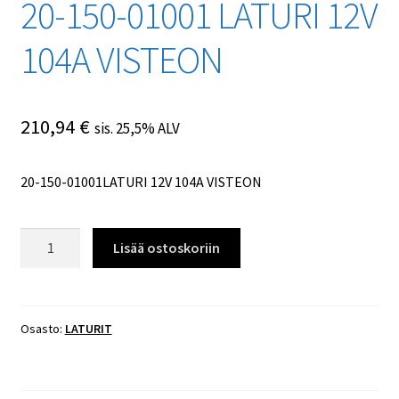
20-150-01001 LATURI 12V
104A VISTEON
210,94
€
sis. 25,5% ALV
20-150-01001LATURI 12V 104A VISTEON
20-
Lisää ostoskoriin
150-
01001
LATURI
12V
Osasto:
LATURIT
104A
VISTEON
määrä