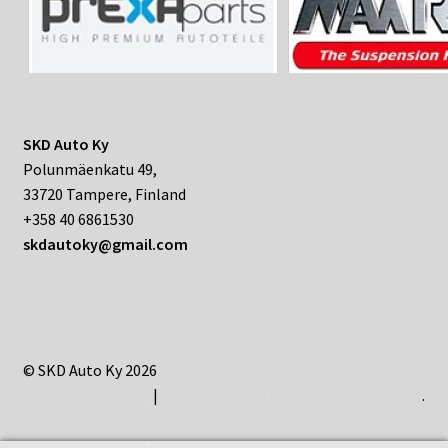
SKD Auto Ky
Polunmäenkatu 49,
33720 Tampere, Finland
+358 40 6861530
skdautoky@gmail.com
© SKD Auto Ky 2026
Tietosuojaseloste
Rakenne Storefront & WooCommerce
.