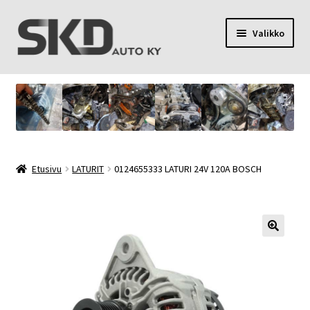
Siirry
Siirry
Valikko
navigointiin
sisältöön
SKD Auto Ky
Toimitusehdot
Palvelut
Etusivu
LATURIT
0124655333 LATURI 24V 120A BOSCH
Oma tili
Yhteystiedot
Tietosuojaseloste