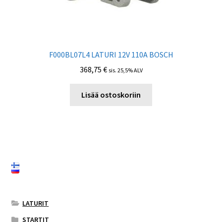
F000BL07L4 LATURI 12V 110А BOSCH
368,75
€
sis. 25,5% ALV
Lisää ostoskoriin
LATURIT
STARTIT