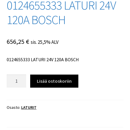
0124655333 LATURI 24V
120A BOSCH
656,25
€
sis. 25,5% ALV
0124655333 LATURI 24V 120A BOSCH
0124655333
Lisää ostoskoriin
LATURI
24V
120A
BOSCH
Osasto:
LATURIT
määrä