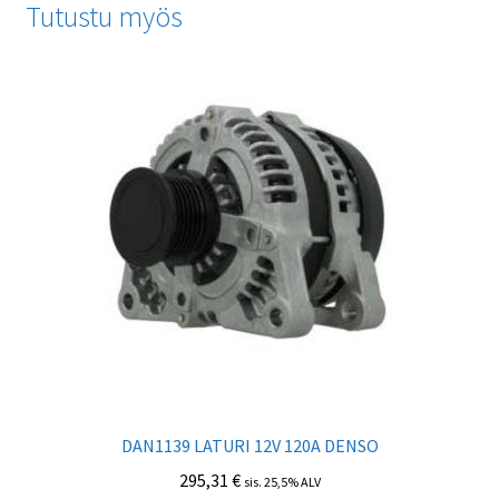
Tutustu myös
DAN1139 LATURI 12V 120А DENSO
295,31
€
sis. 25,5% ALV