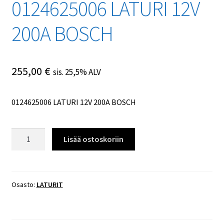
0124625006 LATURI 12V
200A BOSCH
255,00
€
sis. 25,5% ALV
0124625006 LATURI 12V 200A BOSCH
0124625006
Lisää ostoskoriin
LATURI
12V
200A
BOSCH
Osasto:
LATURIT
määrä