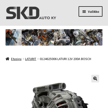
Siirry
Siirry
Valikko
navigointiin
sisältöön
SKD Auto Ky
Toimitusehdot
Palvelut
Etusivu
LATURIT
0124625006 LATURI 12V 200A BOSCH
Oma tili
Yhteystiedot
Tietosuojaseloste