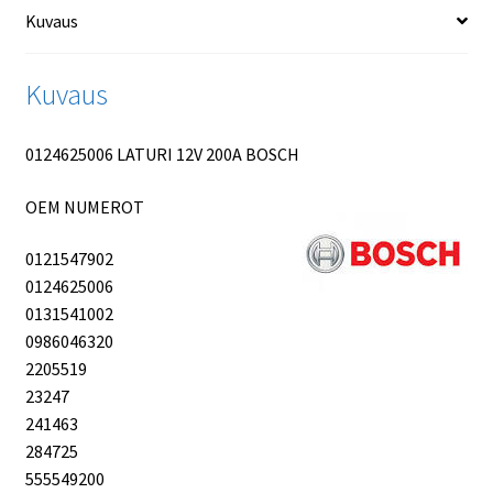
Kuvaus
Kuvaus
0124625006 LATURI 12V 200A BOSCH
OEM NUMEROT
0121547902
0124625006
0131541002
0986046320
2205519
23247
241463
284725
555549200