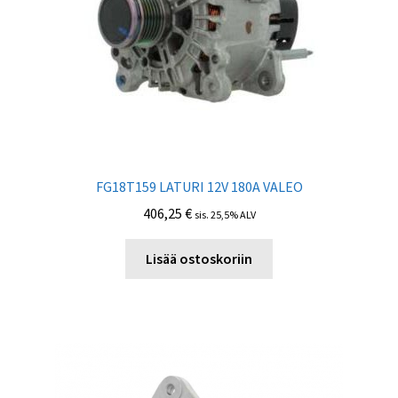
FG18T159 LATURI 12V 180А VALEO
406,25
€
sis. 25,5% ALV
Lisää ostoskoriin