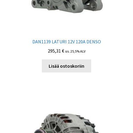
DAN1139 LATURI 12V 120А DENSO
295,31
€
sis. 25,5% ALV
Lisää ostoskoriin