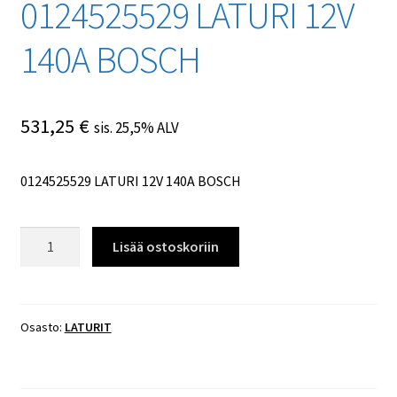
0124525529 LATURI 12V
140A BOSCH
531,25
€
sis. 25,5% ALV
0124525529 LATURI 12V 140A BOSCH
0124525529
Lisää ostoskoriin
LATURI
12V
140A
BOSCH
Osasto:
LATURIT
määrä