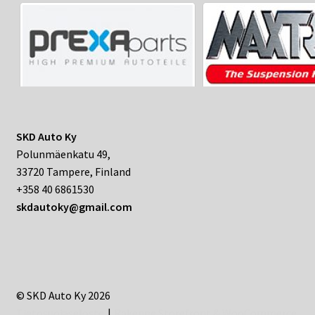
SKD Auto Ky
Polunmäenkatu 49,
33720 Tampere, Finland
+358 40 6861530
skdautoky@gmail.com
© SKD Auto Ky 2026
Tietosuojaseloste
Rakenne Storefront & WooCommerce
.