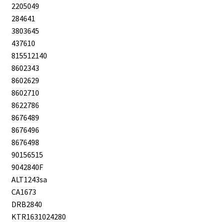
2205049
284641
3803645
437610
815512140
8602343
8602629
8602710
8622786
8676489
8676496
8676498
90156515
9042840F
ALT1243sa
CA1673
DRB2840
KTR1631024280