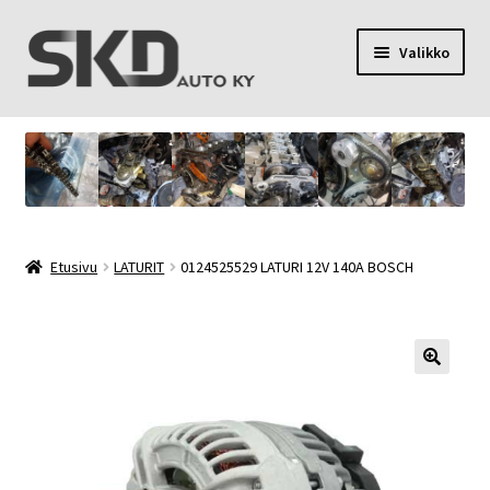
Siirry
Siirry
Valikko
navigointiin
sisältöön
SKD Auto Ky
Toimitusehdot
Palvelut
Etusivu
LATURIT
0124525529 LATURI 12V 140A BOSCH
Oma tili
Yhteystiedot
Tietosuojaseloste