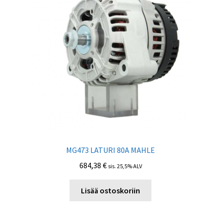
MG473 LATURI 80А MAHLE
684,38
€
sis. 25,5% ALV
Lisää ostoskoriin