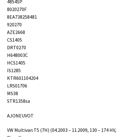
4854SP
8020270F
8EA738258481
920270
AZE2668
CS1405
DRT0270
H648003C
HCS1405
IS1285
KTR601104204
LRS01706
MS38
STR1358sa
AJONEUVOT
VW Multivan T5 (7H) (04.2003 – 11.2009, 130 – 174 HV,