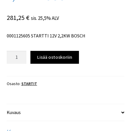
281,25
€
sis. 25,5% ALV
0001125605 STARTTI 12V 2,2KW BOSCH
0001125605
Lisää ostoskoriin
STARTTI
12V
2,2KW
BOSCH
Osasto:
STARTIT
määrä
Kuvaus