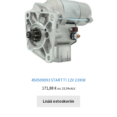
450509093 STARTTI 12V 2.0KW
171,88
€
sis. 25,5% ALV
Lisää ostoskoriin