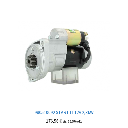
980510092 STARTTI 12V 2,3kW
176,56
€
sis. 25,5% ALV