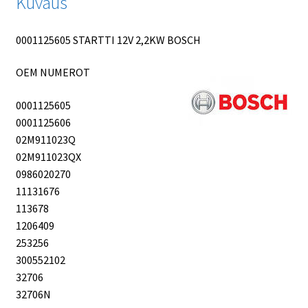
Kuvaus
0001125605 STARTTI 12V 2,2KW BOSCH
OEM NUMEROT
0001125605
0001125606
02M911023Q
02M911023QX
0986020270
11131676
113678
1206409
253256
300552102
32706
32706N