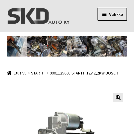
Siirry
Siirry
Valikko
navigointiin
sisältöön
SKD Auto Ky
Toimitusehdot
Palvelut
Etusivu
STARTIT
0001125605 STARTTI 12V 2,2KW BOSCH
Oma tili
Yhteystiedot
Tietosuojaseloste