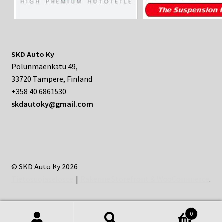
SKD Auto Ky
Polunmäenkatu 49,
33720 Tampere, Finland
+358 40 6861530
skdautoky@gmail.com
© SKD Auto Ky 2026
Tietosuojaseloste
Rakenne Storefront & WooCommerce
.
0