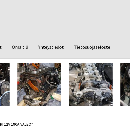
t
Oma tili
Yhteystiedot
Tietosuojaseloste
URI 12V 180A VALEO”