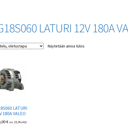
G18S060 LATURI 12V 180A V
Näytetään ainoa tulos
18S060 LATURI
V 180A VALEO
9,00
€
sis. 25,5% ALV