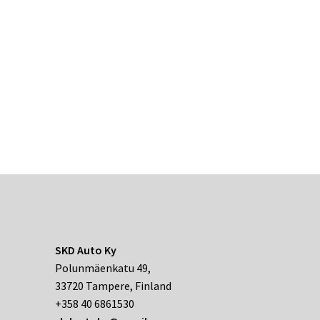
SKD Auto Ky
Polunmäenkatu 49,
33720 Tampere, Finland
+358 40 6861530