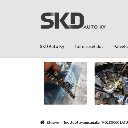
Siirry
Siirry
navigointiin
sisältöön
SKD Auto Ky
Toimitusehdot
Palvelu
Etusivu
Tuotteet avainsanalla “FG18S060 LAT