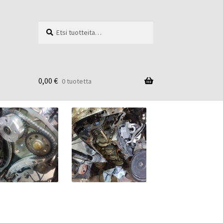
Etsi:
Haku
0,00
€
0 tuotetta