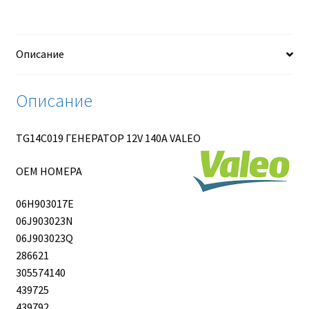
140A
VALEO
Описание
Описание
TG14C019 ГЕНЕРАТОР 12V 140A VALEO
OEM НОМЕРА
06H903017E
06J903023N
06J903023Q
286621
305574140
439725
439792