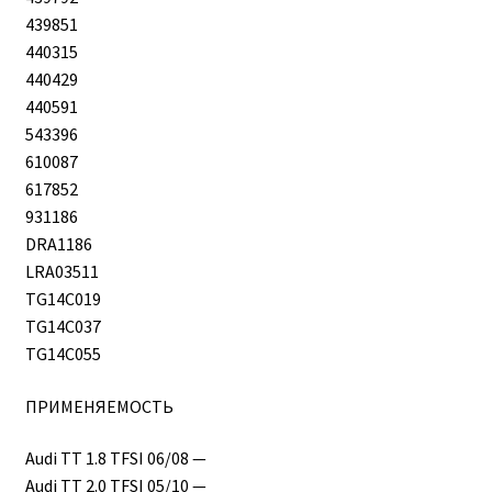
439851
440315
440429
440591
543396
610087
617852
931186
DRA1186
LRA03511
TG14C019
TG14C037
TG14C055
ПРИМЕНЯЕМОСТЬ
Audi TT 1.8 TFSI 06/08 —
Audi TT 2.0 TFSI 05/10 —