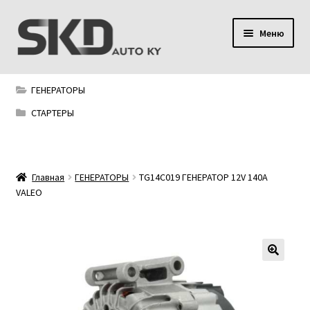
Перейти
Перейти
Меню
к
к
навигации
содержимому
SKD AUTO KY
ГЕНЕРАТОРЫ
Условия поставки
СТАРТЕРЫ
Сервис
Главная
ГЕНЕРАТОРЫ
TG14C019 ГЕНЕРАТОР 12V 140A
Мой аккаунт
VALEO
Контакты
Политика конфиденциальности