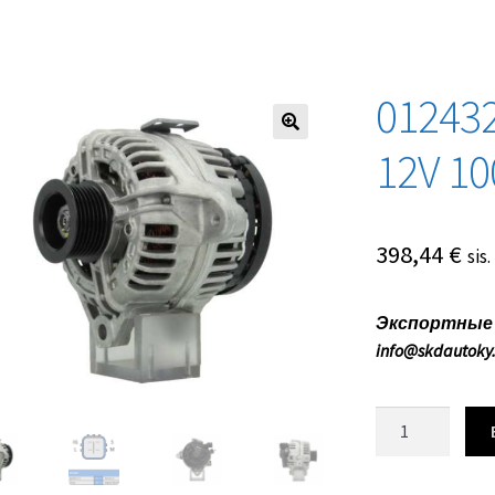
01243
12V 1
398,44
€
sis
Экспортные ц
info@skdautoky
Количество
товара
0124325082