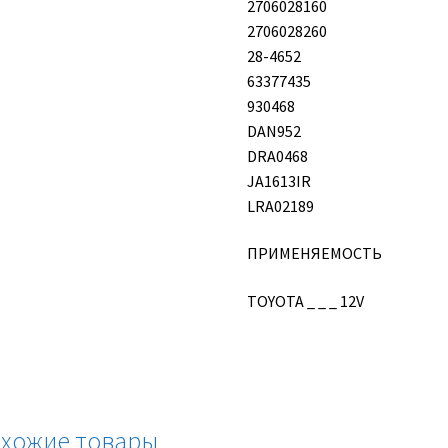
2706028160
2706028260
28-4652
63377435
930468
DAN952
DRA0468
JA1613IR
LRA02189
ПРИМЕНЯЕМОСТЬ
TOYOTA _ _ _ 12V
хожие товары