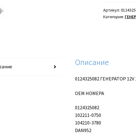
ГЕНЕРАТОР
12V
Артикул:
0124325
Категория:
ГЕНЕ
100A
BOSCH
Описание
сание
0124325082 ГЕНЕРАТОР 12V
ОЕМ НОМЕРА
0124325082
102211-0750
104210-3780
DAN952