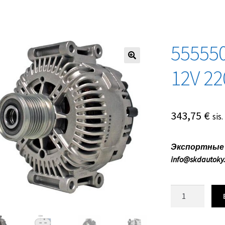
55555
12V 2
343,75
€
sis
Экспортные ц
info@skdautoky
Количество
товара
555550220