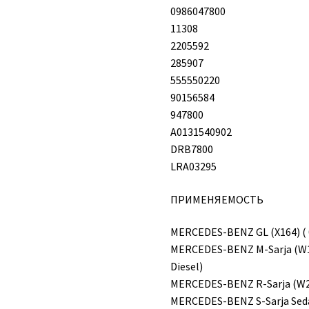
0986047800
11308
2205592
285907
555550220
90156584
947800
A0131540902
DRB7800
LRA03295
ПРИМЕНЯЕМОСТЬ
MERCEDES-BENZ GL (X164) ( 09
MERCEDES-BENZ M-Sarja (W164
Diesel)
MERCEDES-BENZ R-Sarja (W251
MERCEDES-BENZ S-Sarja Sedan