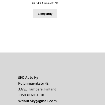
617,19
€
sis. 25,5% ALV
В корзину
SKD Auto Ky
Polunmäenkatu 49,
33720 Tampere, Finland
+358 40 6861530
skdautoky@gmail.com