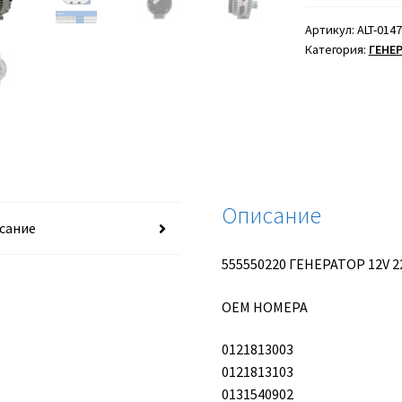
ГЕНЕРАТОР
12V
Артикул:
ALT-0147
Категория:
ГЕНЕ
220A
Описание
сание
555550220 ГЕНЕРАТОР 12V 2
ОЕМ НОМЕРА
0121813003
0121813103
0131540902