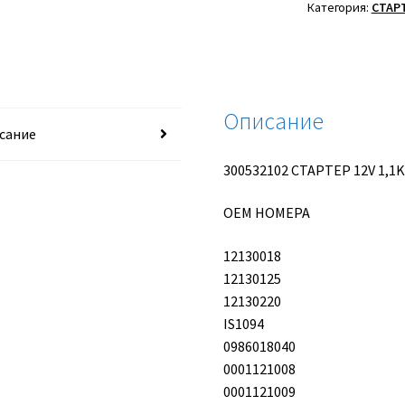
12V
Категория:
СТАР
1,1KW
Описание
сание
300532102 СТАРТЕР 12V 1,1
OEM НОМЕРА
12130018
12130125
12130220
IS1094
0986018040
0001121008
0001121009