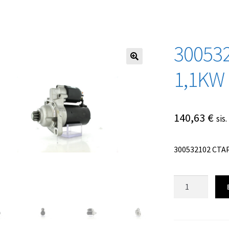
30053
1,1KW
140,63
€
sis
300532102 СТА
Количество
товара
300532102
СТАРТЕР