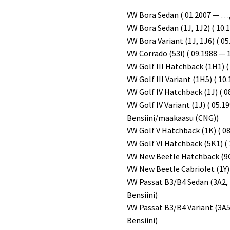
VW Bora Sedan ( 01.2007 — …, 
VW Bora Sedan (1J, 1J2) ( 10.
VW Bora Variant (1J, 1J6) ( 05
VW Corrado (53i) ( 09.1988 — 1
VW Golf III Hatchback (1H1) (
VW Golf III Variant (1H5) ( 10
VW Golf IV Hatchback (1J) ( 0
VW Golf IV Variant (1J) ( 05.1
Bensiini/maakaasu (CNG))
VW Golf V Hatchback (1K) ( 08
VW Golf VI Hatchback (5K1) ( 
VW New Beetle Hatchback (9C)
VW New Beetle Cabriolet (1Y) 
VW Passat B3/B4 Sedan (3A2, 3
Bensiini)
VW Passat B3/B4 Variant (3A5,
Bensiini)