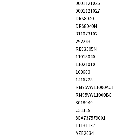
0001121026
0001121027
DRS8040
DRS8040N
311073102
252243
RE83505N
11018040
11021010
103683
1416228
RM95VW11000AC1
RM95VW11000BC
8018040
CS1119
8EA737579001
11131137
AZE2634