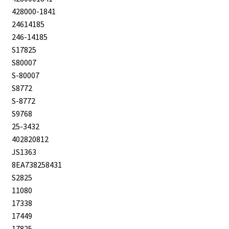
428000-1841
24614185
246-14185
S17825
S80007
S-80007
S8772
S-8772
S9768
25-3432
402820812
JS1363
8EA738258431
S2825
11080
17338
17449
17825