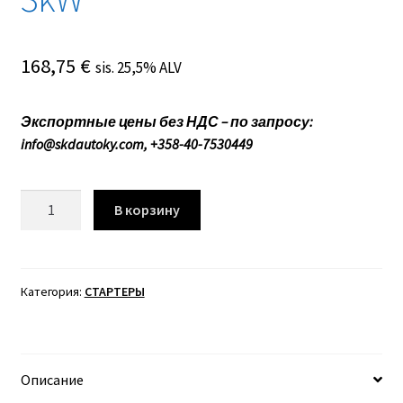
168,75
€
sis. 25,5% ALV
Экспортные цены без НДС – по запросу:
info@skdautoky.com, +358-40-7530449
Количество
В корзину
товара
190591132
СТАРТЕР
12V
Категория:
СТАРТЕРЫ
3kW
Описание