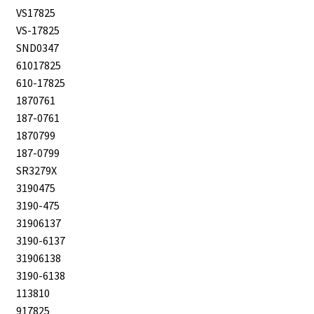
VS17825
VS-17825
SND0347
61017825
610-17825
1870761
187-0761
1870799
187-0799
SR3279X
3190475
3190-475
31906137
3190-6137
31906138
3190-6138
113810
917825