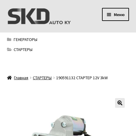
Перейти
Перейти
Меню
к
к
навигации
содержимому
SKD AUTO KY
ГЕНЕРАТОРЫ
Условия поставки
СТАРТЕРЫ
Сервис
Главная
СТАРТЕРЫ
190591132 СТАРТЕР 12V 3kW
Мой аккаунт
Контакты
Политика конфиденциальности