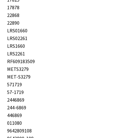
17878
22868
22890
LRS01660
LRS02261
LRS1660
LRS2261
RF609183509
METS3279
MET-S3279
571719
57-1719
2446869
244-6869
446869
011080
9642809108