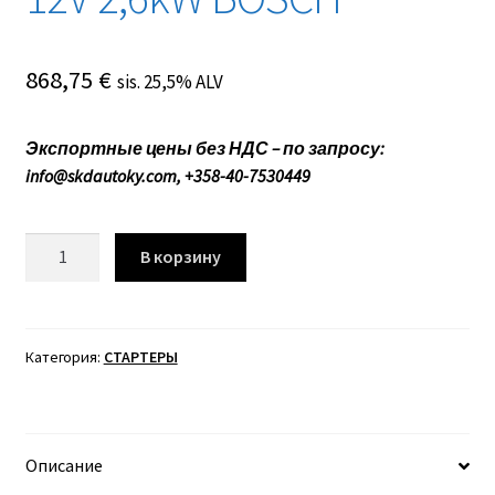
868,75
€
sis. 25,5% ALV
Экспортные цены без НДС – по запросу:
info@skdautoky.com, +358-40-7530449
Количество
В корзину
товара
0001223016
СТАРТЕР
12V
Категория:
СТАРТЕРЫ
2,6kW
BOSCH
Описание