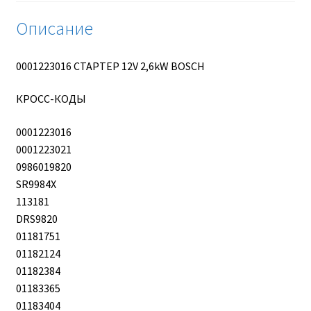
Описание
0001223016 СТАРТЕР 12V 2,6kW BOSCH
КРОСС-КОДЫ
0001223016
0001223021
0986019820
SR9984X
113181
DRS9820
01181751
01182124
01182384
01183365
01183404