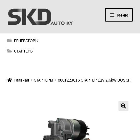
Перейти
Перейти
Меню
к
к
навигации
содержимому
SKD AUTO KY
ГЕНЕРАТОРЫ
Условия поставки
СТАРТЕРЫ
Сервис
Главная
СТАРТЕРЫ
0001223016 СТАРТЕР 12V 2,6kW BOSCH
Мой аккаунт
Контакты
Политика конфиденциальности