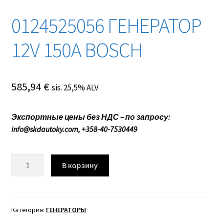
0124525056 ГЕНЕРАТОР
12V 150A BOSCH
585,94
€
sis. 25,5% ALV
Экспортные цены без НДС – по запросу:
info@skdautoky.com, +358-40-7530449
Количество
В корзину
товара
0124525056
ГЕНЕРАТОР
12V
Категория:
ГЕНЕРАТОРЫ