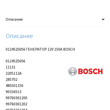
150A
BOSCH
Описание
Описание
0124525056 ГЕНЕРАТОР 12V 150A BOSCH
0124525056
11131
2205112A
285702
485501150
90156513
99760301200
99760301202
99760301204