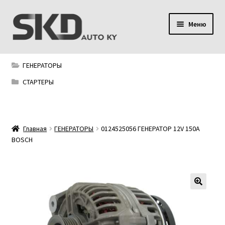
Перейти
Перейти
Меню
к
к
навигации
содержимому
SKD AUTO KY
ГЕНЕРАТОРЫ
Условия поставки
СТАРТЕРЫ
Сервис
Главная
ГЕНЕРАТОРЫ
0124525056 ГЕНЕРАТОР 12V 150A
Мой аккаунт
BOSCH
Контакты
Политика конфиденциальности