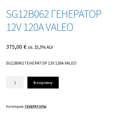
SG12B062 ГЕНЕРАТОР
12V 120A VALEO
375,00
€
sis. 25,5% ALV
SG12B062 ГЕНЕРАТОР 12V 120A VALEO
Количество
В корзину
товара
SG12B062
ГЕНЕРАТОР
12V
Категория:
ГЕНЕРАТОРЫ
120A