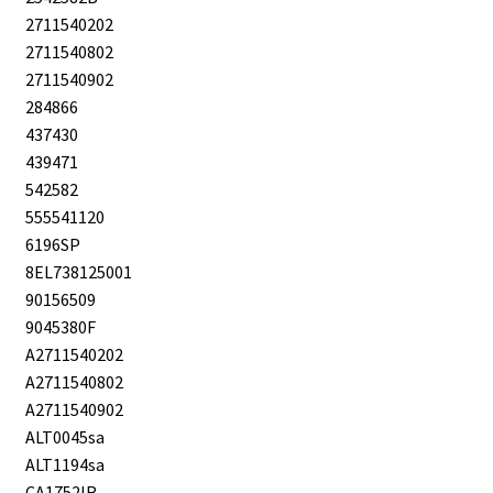
2711540202
2711540802
2711540902
284866
437430
439471
542582
555541120
6196SP
8EL738125001
90156509
9045380F
A2711540202
A2711540802
A2711540902
ALT0045sa
ALT1194sa
CA1752IR