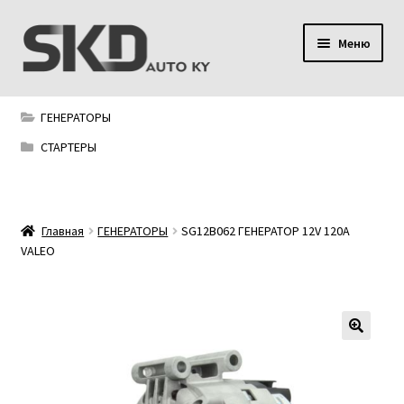
Перейти
Перейти
Меню
к
к
навигации
содержимому
SKD AUTO KY
ГЕНЕРАТОРЫ
Условия поставки
СТАРТЕРЫ
Сервис
Главная
ГЕНЕРАТОРЫ
SG12B062 ГЕНЕРАТОР 12V 120A
Мой аккаунт
VALEO
Контакты
Политика конфиденциальности