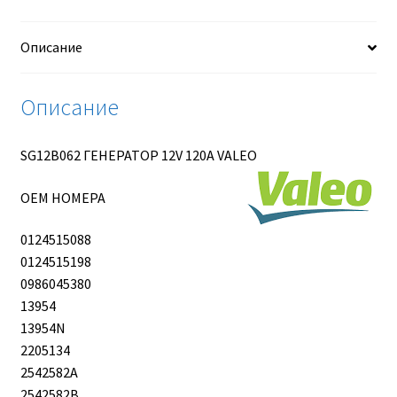
VALEO
Описание
Описание
SG12B062 ГЕНЕРАТОР 12V 120A VALEO
OEM НОМЕРА
0124515088
0124515198
0986045380
13954
13954N
2205134
2542582A
2542582B