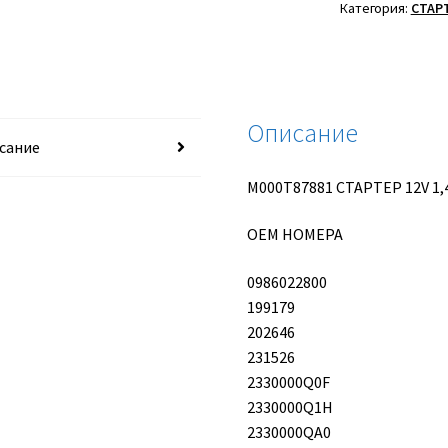
12V
Категория:
СТАР
1,4KW
MITSUBISHI
Описание
сание
M000T87881 СТАРТЕР 12V 1
OEM НОМЕРА
0986022800
199179
202646
231526
2330000Q0F
2330000Q1H
2330000QA0