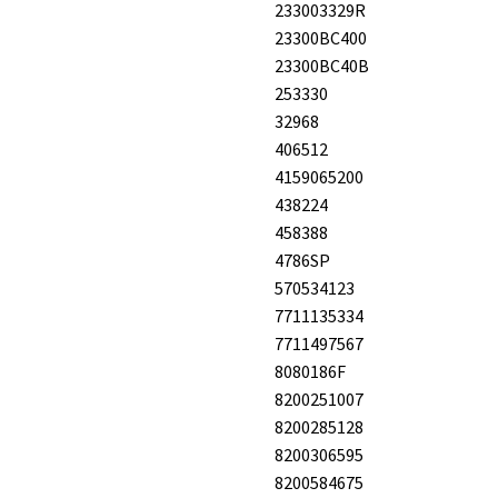
233003329R
23300BC400
23300BC40B
253330
32968
406512
4159065200
438224
458388
4786SP
570534123
7711135334
7711497567
8080186F
8200251007
8200285128
8200306595
8200584675