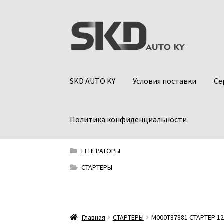
Перейти
Перейти
к
к
навигации
содержимому
SKD AUTO KY
Условия поставки
Се
Политика конфиденциальности
ГЕНЕРАТОРЫ
СТАРТЕРЫ
Главная
СТАРТЕРЫ
M000T87881 СТАРТЕР 12