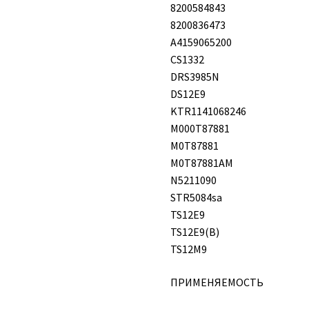
8200584843
8200836473
A4159065200
CS1332
DRS3985N
DS12E9
KTR1141068246
M000T87881
M0T87881
M0T87881AM
N5211090
STR5084sa
TS12E9
TS12E9(B)
TS12M9
ПРИМЕНЯЕМОСТЬ