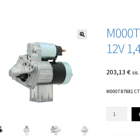
M000T
12V 1
203,13
€
sis
M000T87881 СТ
Количество
товара
M000T87881
СТАРТЕР