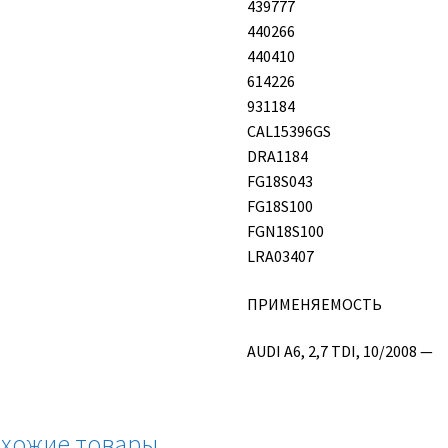
439777
440266
440410
614226
931184
CAL15396GS
DRA1184
FG18S043
FG18S100
FGN18S100
LRA03407
ПРИМЕНЯЕМОСТЬ
AUDI A6, 2,7 TDI, 10/2008 —
хожие товары