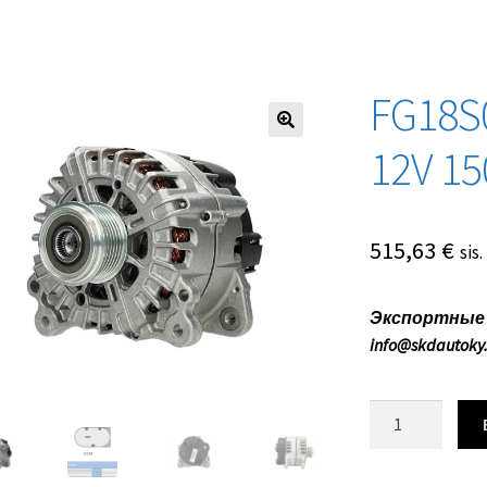
FG18S
12V 1
515,63
€
sis
Экспортные ц
info@skdautoky
Количество
товара
FG18S043