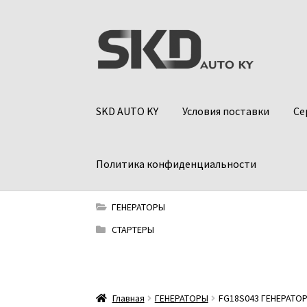
Перейти
Перейти
к
к
навигации
содержимому
SKD AUTO KY
Условия поставки
Се
Политика конфиденциальности
ГЕНЕРАТОРЫ
СТАРТЕРЫ
Главная
ГЕНЕРАТОРЫ
FG18S043 ГЕНЕРАТОР