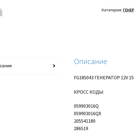
ГЕНЕРАТОР
12V
Категория:
ГЕНЕ
150A
VALEO
Описание
сание
FG18S043 ГЕНЕРАТОР 12V 15
КРОСС КОДЫ:
059903016Q
059903016QX
205541180
286519