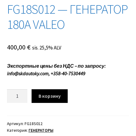
FG18S012 — ГЕНЕРАТОР
180A VALEO
400,00
€
sis. 25,5% ALV
Экспортные цены без НДС – по запросу:
info@skdautoky.com, +358-40-7530449
Количество
В корзину
товара
FG18S012
-
ГЕНЕРАТОР
Артикул:
FG18S012
Категория:
ГЕНЕРАТОРЫ
180A