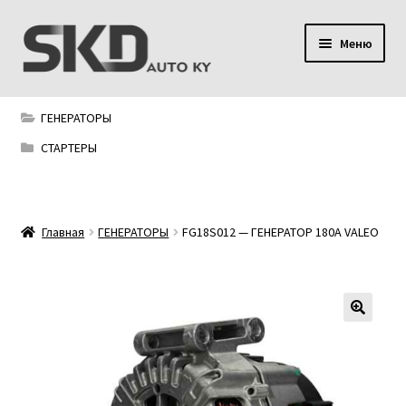
Перейти
Перейти
Меню
к
к
навигации
содержимому
SKD AUTO KY
ГЕНЕРАТОРЫ
Условия поставки
СТАРТЕРЫ
Сервис
Главная
ГЕНЕРАТОРЫ
FG18S012 — ГЕНЕРАТОР 180A VALEO
Мой аккаунт
Контакты
Политика конфиденциальности