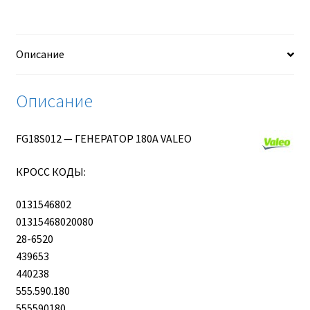
VALEO
Описание
Описание
FG18S012 — ГЕНЕРАТОР 180A VALEO
КРОСС КОДЫ:
0131546802
01315468020080
28-6520
439653
440238
555.590.180
555590180