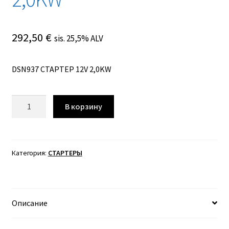
292,50
€
sis. 25,5% ALV
DSN937 СТАРТЕР 12V 2,0KW
Количество
В корзину
товара
DSN937
СТАРТЕР
12V
Категория:
СТАРТЕРЫ
2,0KW
Описание