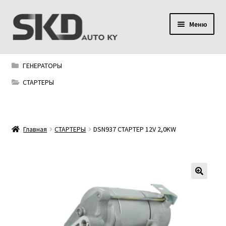
Перейти
Перейти
Меню
к
к
навигации
содержимому
SKD AUTO KY
ГЕНЕРАТОРЫ
Условия поставки
СТАРТЕРЫ
Сервис
Главная
СТАРТЕРЫ
DSN937 СТАРТЕР 12V 2,0KW
Мой аккаунт
Контакты
Политика конфиденциальности