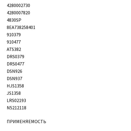
4280002730
4280007820
4830SP
8EA738258401
910379
910477
ATS382
DRS0379
DRS0477
DSN926
DSN937
HJS1358
JS1358
LRS02193
N5212118
ПРИМЕНЯЕМОСТЬ