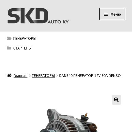
Перейти
Перейти
Меню
к
к
навигации
содержимому
SKD AUTO KY
ГЕНЕРАТОРЫ
Условия поставки
СТАРТЕРЫ
Сервис
Главная
ГЕНЕРАТОРЫ
DAN940 ГЕНЕРАТОР 12V 90A DENSO
Мой аккаунт
Контакты
Политика конфиденциальности