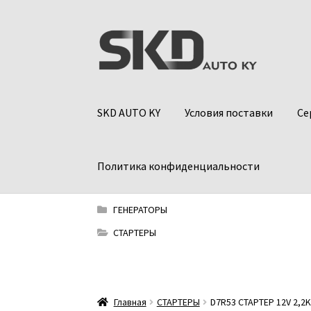
Перейти
Перейти
к
к
навигации
содержимому
SKD AUTO KY
Условия поставки
Се
Политика конфиденциальности
ГЕНЕРАТОРЫ
СТАРТЕРЫ
Главная
СТАРТЕРЫ
D7R53 СТАРТЕР 12V 2,2