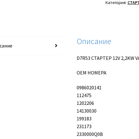
12V
Категория:
СТАР
2,2KW
VALEO
Описание
сание
D7R53 СТАРТЕР 12V 2,2KW 
OEM НОМЕРА
0986020141
112475
1202206
14130030
199183
231173
2330000Q0B