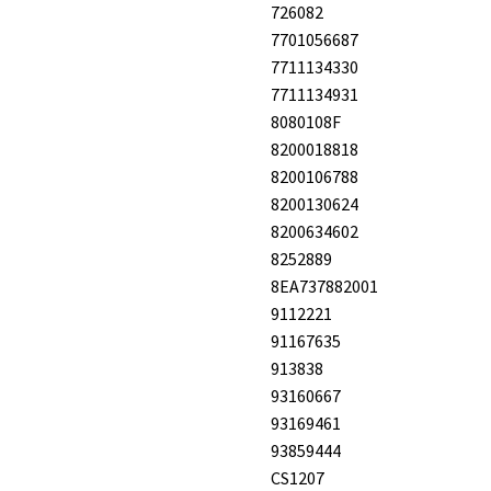
726082
7701056687
7711134330
7711134931
8080108F
8200018818
8200106788
8200130624
8200634602
8252889
8EA737882001
9112221
91167635
913838
93160667
93169461
93859444
CS1207