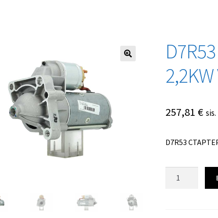
D7R53
2,2KW
257,81
€
sis
D7R53 СТАРТЕР
Количество
товара
D7R53
СТАРТЕР