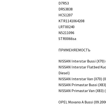
D7R53
DRS3838
HCS1207
KTR1141064208
LRT00240
N5211096
STR0066sa
ПРИМЕНЯЕМОСТЬ
NISSAN Interstar Bussi (X70) 
NISSAN Interstar Flatbed Ku
Diesel)
NISSAN Interstar Van (X70) (0
NISSAN Primastar Bussi (X83)
NISSAN Primastar Van (X83) (
OPEL Movano A Bussi (09.2000