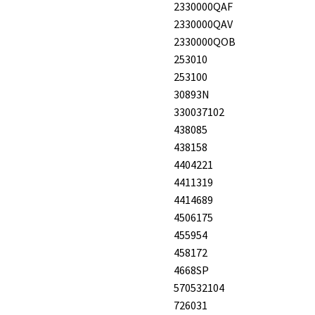
2330000QAF
2330000QAV
2330000QOB
253010
253100
30893N
330037102
438085
438158
4404221
4411319
4414689
4506175
455954
458172
4668SP
570532104
726031