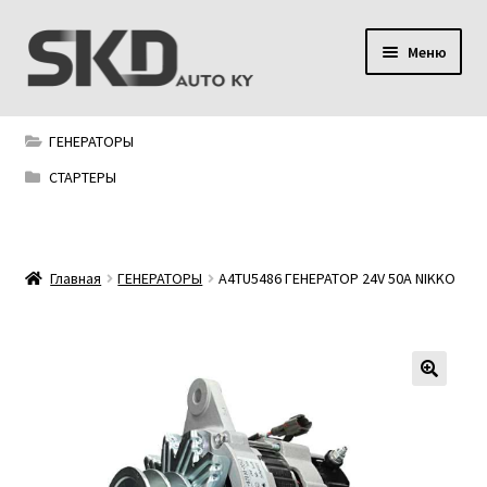
Перейти
Перейти
Меню
к
к
навигации
содержимому
SKD AUTO KY
ГЕНЕРАТОРЫ
Условия поставки
СТАРТЕРЫ
Сервис
Главная
ГЕНЕРАТОРЫ
A4TU5486 ГЕНЕРАТОР 24V 50A NIKKO
Мой аккаунт
Контакты
Политика конфиденциальности