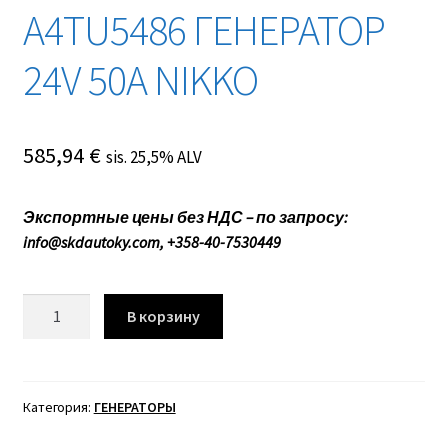
A4TU5486 ГЕНЕРАТОР
24V 50A NIKKO
585,94
€
sis. 25,5% ALV
Экспортные цены без НДС – по запросу:
info@skdautoky.com, +358-40-7530449
Количество
В корзину
товара
A4TU5486
ГЕНЕРАТОР
24V
Категория:
ГЕНЕРАТОРЫ
50A