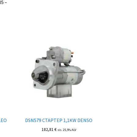
05 –
LEO
DSN579 СТАРТЕР 1,1KW DENSO
182,81
€
sis. 25,5% ALV