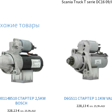
Scania Truck T serie DC16 09/
хожие товары
001148510 СТАРТЕР 2,5KW
D6GS11 СТАРТЕР 1.1KW VA
BOSCH
228,13
€
sis. 25,5% ALV
328,13
€
sis. 25,5% ALV