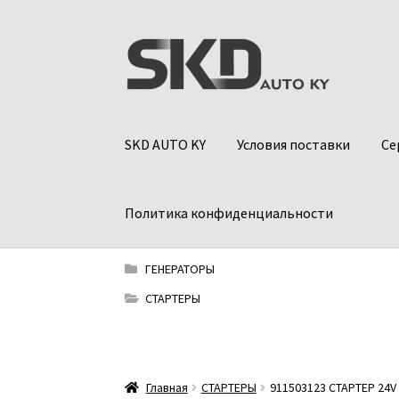
Перейти
Перейти
к
к
навигации
содержимому
SKD AUTO KY
Условия поставки
Се
Политика конфиденциальности
ГЕНЕРАТОРЫ
СТАРТЕРЫ
Главная
СТАРТЕРЫ
911503123 СТАРТЕР 24V