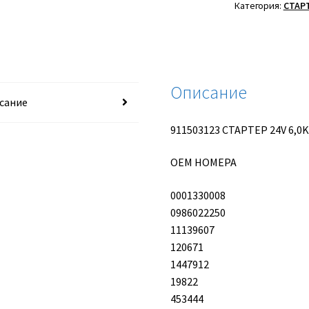
24V
Категория:
СТАР
6,0KW
Описание
сание
911503123 СТАРТЕР 24V 6,0
OEM НОМЕРА
0001330008
0986022250
11139607
120671
1447912
19822
453444