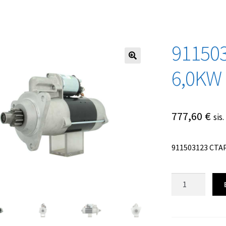
91150
6,0KW
777,60
€
sis
911503123 СТА
Количество
товара
911503123
СТАРТЕР