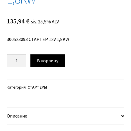
135,94
€
sis. 25,5% ALV
300523093 СТАРТЕР 12V 1,8KW
Количество
В корзину
товара
300523093
СТАРТЕР
12V
Категория:
СТАРТЕРЫ
1,8KW
Описание