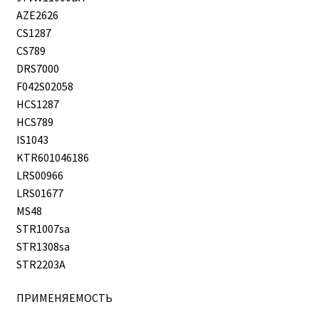
AZE2626
CS1287
CS789
DRS7000
F042S02058
HCS1287
HCS789
IS1043
KTR601046186
LRS00966
LRS01677
MS48
STR1007sa
STR1308sa
STR2203A
ПРИМЕНЯЕМОСТЬ