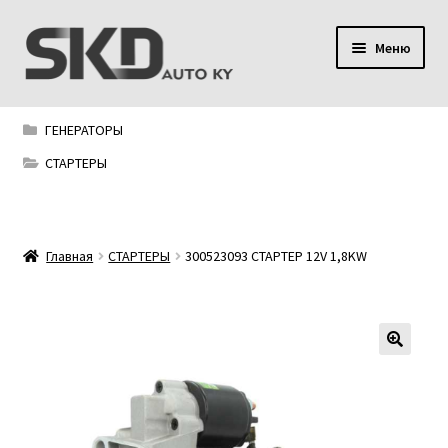
Перейти
Перейти
Меню
к
к
навигации
содержимому
SKD AUTO KY
ГЕНЕРАТОРЫ
Условия поставки
СТАРТЕРЫ
Сервис
Главная
СТАРТЕРЫ
300523093 СТАРТЕР 12V 1,8KW
Мой аккаунт
Контакты
Политика конфиденциальности