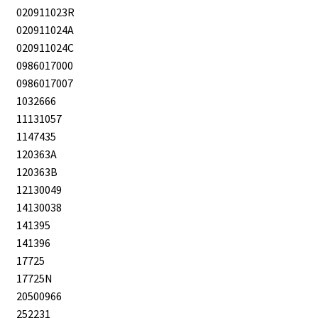
020911023R
020911024A
020911024C
0986017000
0986017007
1032666
11131057
1147435
120363A
120363B
12130049
14130038
141395
141396
17725
17725N
20500966
252231