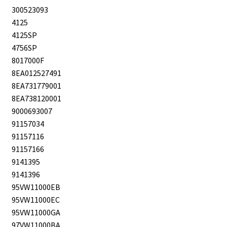
300523093
4125
4125SP
4756SP
8017000F
8EA012527491
8EA731779001
8EA738120001
9000693007
91157034
91157116
91157166
9141395
9141396
95VW11000EB
95VW11000EC
95VW11000GA
97VW11000BA