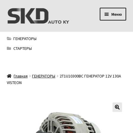
Перейти
Перейти
Меню
к
к
навигации
содержимому
SKD AUTO KY
ГЕНЕРАТОРЫ
Условия поставки
СТАРТЕРЫ
Сервис
Главная
ГЕНЕРАТОРЫ
2T1U10300BC ГЕНЕРАТОР 12V 130A
Мой аккаунт
VISTEON
Контакты
Политика конфиденциальности