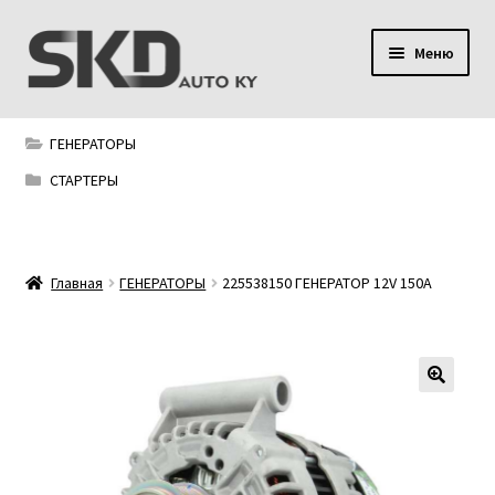
Перейти
Перейти
Меню
к
к
навигации
содержимому
SKD AUTO KY
ГЕНЕРАТОРЫ
Условия поставки
СТАРТЕРЫ
Сервис
Главная
ГЕНЕРАТОРЫ
225538150 ГЕНЕРАТОР 12V 150A
Мой аккаунт
Контакты
Политика конфиденциальности