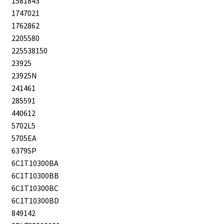
1581843
1747021
1762862
2205580
225538150
23925
23925N
241461
285591
440612
5702L5
5705EA
6379SP
6C1T10300BA
6C1T10300BB
6C1T10300BC
6C1T10300BD
849142