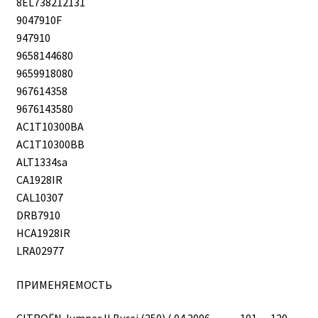
8EL738212131
9047910F
947910
9658144680
9659918080
967614358
9676143580
AC1T10300BA
AC1T10300BB
ALT1334sa
CA1928IR
CAL10307
DRB7910
HCA1928IR
LRA02977
ПРИМЕНЯЕМОСТЬ