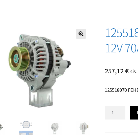
12551
12V 70
257,12
€
sis
125518070 ГЕН
Количество
товара
125518070
ГЕНЕРАТОР