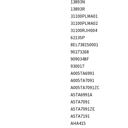
13893N
13893R
31100PLMA01
31100PLMA02
31100RJH004
6213SP
8EL738150001
90273268
9090348F
930017
A005TA6991
A005TA7091
A005TA7091ZC
A5TA6991A
A5TA7091
A5TA7091ZE
A5TA7191
AHA415