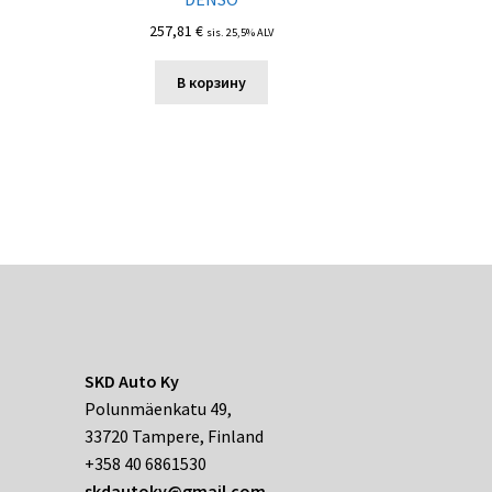
257,81
€
sis. 25,5% ALV
В корзину
SKD Auto Ky
Polunmäenkatu 49,
33720 Tampere, Finland
+358 40 6861530
skdautoky@gmail.com