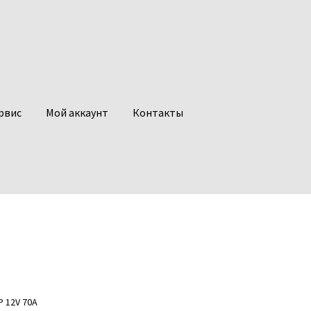
рвис
Мой аккаунт
Контакты
 12V 70A