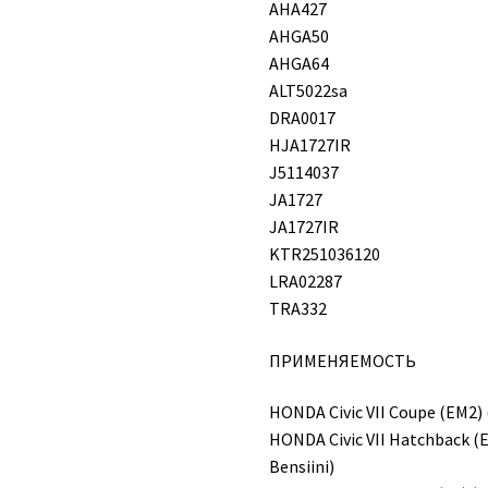
AHA427
AHGA50
AHGA64
ALT5022sa
DRA0017
HJA1727IR
J5114037
JA1727
JA1727IR
KTR251036120
LRA02287
TRA332
ПРИМЕНЯЕМОСТЬ
HONDA Civic VII Coupe (EM2) (
HONDA Civic VII Hatchback (EU
Bensiini)