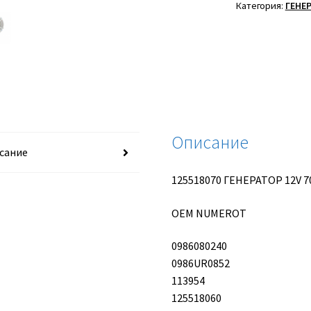
12V
Категория:
ГЕНЕ
70A
Описание
сание
125518070 ГЕНЕРАТОР 12V 7
OEM NUMEROT
0986080240
0986UR0852
113954
125518060