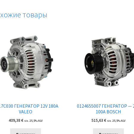
хожие товары
7C030 ГЕНЕРАТОР 12V 180A
0124655007 ГЕНЕРАТОР — 
VALEO
100A BOSCH
409,38
€
515,63
€
sis. 25,5% ALV
sis. 25,5% ALV