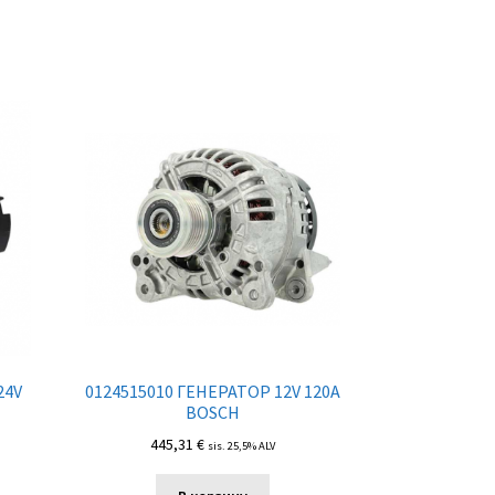
24V
0124515010 ГЕНЕРАТОР 12V 120A
BOSCH
445,31
€
sis. 25,5% ALV