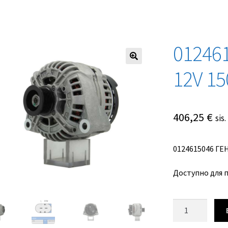
01246
12V 1
406,25
€
sis
0124615046 ГЕ
Доступно для 
Количество
товара