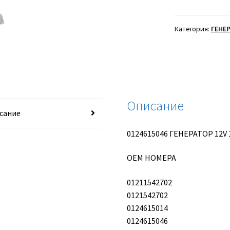
0124615046
ГЕНЕРАТОР
12V
Категория:
ГЕНЕ
150A
BOSCH
Описание
сание
0124615046 ГЕНЕРАТОР 12V
OEM НОМЕРА
01211542702
0121542702
0124615014
0124615046