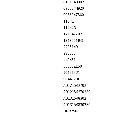
0131548302
0986044920
0986047560
11042
11042N
121542702
1313901BO
2205149
285868
440451
555532150
90156521
9044920F
A0121542702
A012154270280
A0131548302
A013154830280
DRB7560