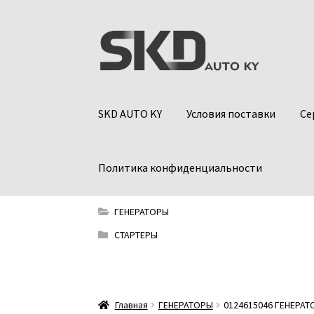
Перейти
Перейти
к
к
навигации
содержимому
SKD AUTO KY
Условия поставки
Се
Политика конфиденциальности
ГЕНЕРАТОРЫ
СТАРТЕРЫ
Главная
ГЕНЕРАТОРЫ
0124615046 ГЕНЕРАТ