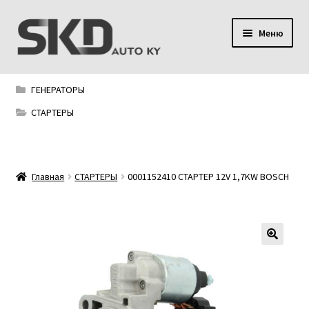
Перейти
Перейти
Меню
к
к
навигации
содержимому
SKD AUTO KY
ГЕНЕРАТОРЫ
Условия поставки
СТАРТЕРЫ
Сервис
Главная
СТАРТЕРЫ
0001152410 СТАРТЕР 12V 1,7KW BOSCH
Мой аккаунт
Контакты
Политика конфиденциальности