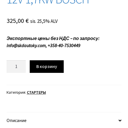
325,00
€
sis. 25,5% ALV
Экспортные цены без НДС – по запросу:
info@skdautoky.com, +358-40-7530449
Количество
В корзину
товара
0001152410
СТАРТЕР
12V
Категория:
СТАРТЕРЫ
1,7KW
BOSCH
Описание